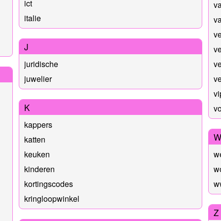
ict
va
italie
va
v
J
ve
juridische
v
juwelier
ve
vi
K
v
kappers
katten
keuken
w
kinderen
w
kortingscodes
w
kringloopwinkel
Z