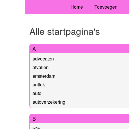
Home
Toevoegen
Alle startpagina's
A
advocaten
afvallen
amsterdam
antiek
auto
autoverzekering
B
b2b