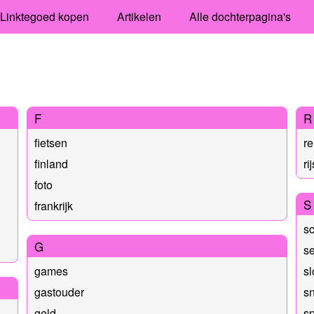
Linktegoed kopen
Artikelen
Alle dochterpagina's
F
R
fietsen
re
finland
ri
foto
S
frankrijk
s
G
s
games
s
gastouder
s
geld
s