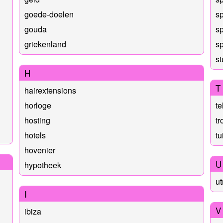
goede-doelen
s
gouda
sp
griekenland
sp
s
H
T
hairextensions
horloge
te
hosting
t
hotels
tu
hovenier
U
hypotheek
ut
I
V
ibiza