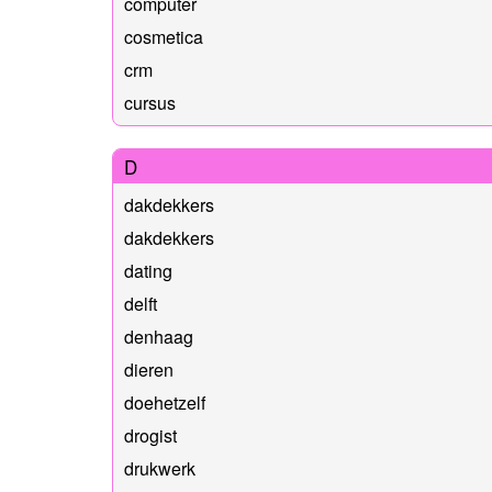
computer
cosmetica
crm
cursus
D
dakdekkers
dakdekkers
dating
delft
denhaag
dieren
doehetzelf
drogist
drukwerk