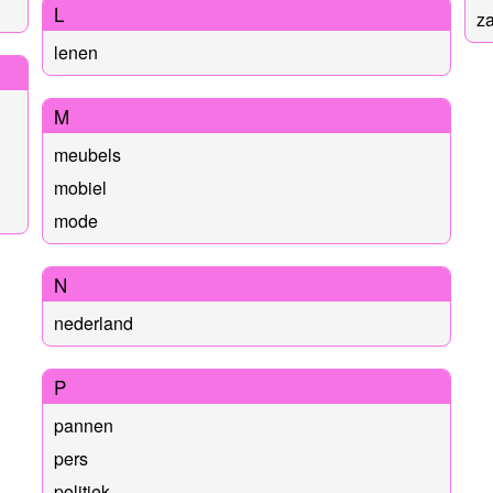
L
za
lenen
M
meubels
mobiel
mode
N
nederland
P
pannen
pers
politiek