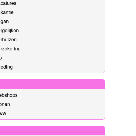
catures
kantie
egan
rgelijken
erhuizen
rzekering
p
oeding
W
ebshops
onen
ww