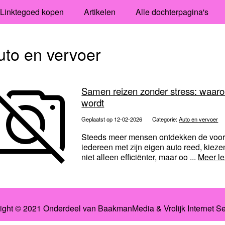
Linktegoed kopen
Artikelen
Alle dochterpagina's
uto en vervoer
Samen reizen zonder stress: waaro
wordt
Geplaatst op 12-02-2026
Categorie:
Auto en vervoer
Steeds meer mensen ontdekken de voord
iedereen met zijn eigen auto reed, kieze
niet alleen efficiënter, maar oo ...
Meer l
ight © 2021 Onderdeel van
BaakmanMedia
&
Vrolijk Internet S