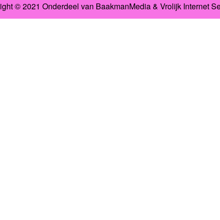
ight © 2021 Onderdeel van
BaakmanMedia
&
Vrolijk Internet S