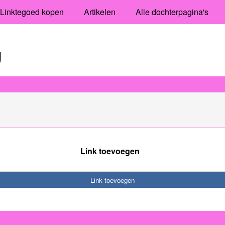
Linktegoed kopen
Artikelen
Alle dochterpagina's
g
Link toevoegen
Link toevoegen