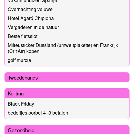
Vakantiehuizen Spanje
Overnachting veluwe
Hotel Agaró Chipiona
Vergaderen in de natuur
Beste fietsslot
Milieusticker Duitsland (umweltplakette) en Frankrijk
(Crit'Air) kopen
golf murcia
Tweedehands
Korting
Black Friday
bedeltjes oorbel 4=3 betalen
Gezondheid