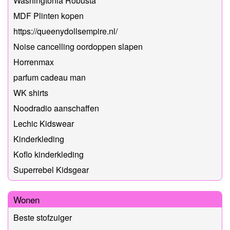
Washingtonia Robusta
MDF Plinten kopen
https://queenydollsempire.nl/
Noise cancelling oordoppen slapen
Horrenmax
parfum cadeau man
WK shirts
Noodradio aanschaffen
Lechic Kidswear
Kinderkleding
Koflo kinderkleding
Superrebel Kidsgear
Wonen
Beste stofzuiger